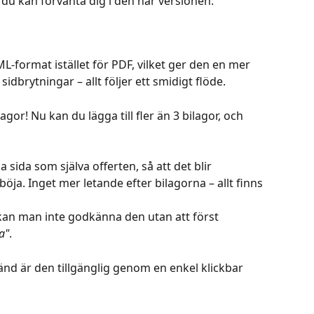
du kan förvänta dig i den här versionen:
ML-format istället för PDF, vilket ger den en mer 
sidbrytningar – allt följer ett smidigt flöde.
agor! Nu kan du lägga till fler än 3 bilagor, och 
sida som själva offerten, så att det blir 
öja. Inget mer letande efter bilagorna – allt finns 
 kan man inte godkänna den utan att först 
a"
.
känd är den tillgänglig genom en enkel klickbar 