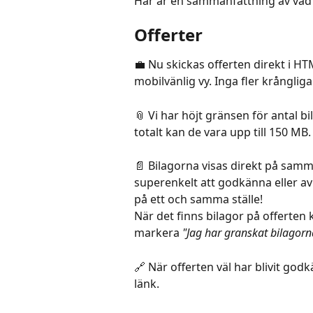
Här är en sammanfattning av vad 
Offerter
💼 Nu skickas offerten direkt i HT
mobilvänlig vy. Inga fler krångliga 
📎 Vi har höjt gränsen för antal bil
totalt kan de vara upp till 150 MB.
📄 Bilagorna visas direkt på samma 
superenkelt att godkänna eller avb
på ett och samma ställe!
När det finns bilagor på offerten
markera 
"Jag har granskat bilagorn
🔗 När offerten väl har blivit god
länk.