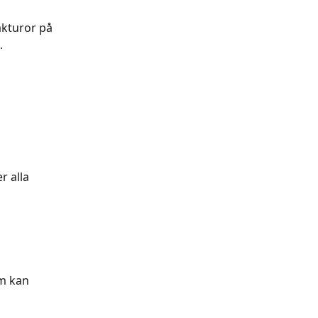
fakturor på 
.
r alla 
m kan 