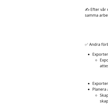
✍️ Efter vår 
samma arbete
✅ Andra förb
Exporter
Expo
atte
Exporter
Planera
Skap
skap