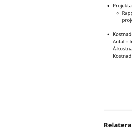
Projektä
Rapp
proj
Kostnade
Antal = I
À-kostna
Kostnad 
Relatera