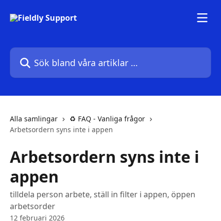
Hoppa till huvudinnehåll
Sök bland våra artiklar …
Alla samlingar
♻️ FAQ - Vanliga frågor
Arbetsordern syns inte i appen
Arbetsordern syns inte i
appen
tilldela person arbete, ställ in filter i appen, öppen
arbetsorder
12 februari 2026