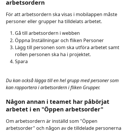
arbetsordern
För att arbetsordern ska visas i mobilappen måste 
personer eller grupper ha tilldelats arbetet.
Gå till arbetsordern i webben
Öppna Inställningar och fliken Personer
Lägg till personen som ska utföra arbetet samt 
rollen personen ska ha i projektet.
Spara 
Du kan också lägga till en hel grupp med personer som 
kan rapportera i arbetsordern i fliken Grupper.
Någon annan i teamet har påbörjat 
arbetet i en "Öppen arbetsorder"
Om arbetsordern är inställd som "Öppen 
arbetsorder" och någon av de tilldelade personerna 