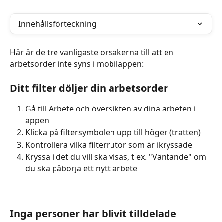
Innehållsförteckning
Här är de tre vanligaste orsakerna till att en 
arbetsorder inte syns i mobilappen:
Ditt filter döljer din arbetsorder
Gå till Arbete och översikten av dina arbeten i 
appen
Klicka på filtersymbolen upp till höger (tratten)
Kontrollera vilka filterrutor som är ikryssade
Kryssa i det du vill ska visas, t ex. "Väntande" om 
du ska påbörja ett nytt arbete 
Inga personer har blivit tilldelade 