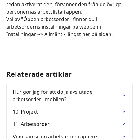
redan aktiverat den, förvinner den från de övriga 
personernas arbetslista i appen. 
Val av "Öppen arbetsorder" finner du i 
arbetsorderns inställningar på webben i 
Inställningar --> Allmänt - längst ner på sidan. 
Relaterade artiklar
Hur gör jag för att dölja avslutade 
arbetsorder i mobilen?
10. Projekt
11. Arbetsorder
Vem kan se en arbetsorder i appen?