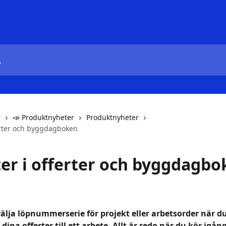
r
📣 Produktnyheter
Produktnyheter
erter och byggdagboken
er i offerter och byggdagbo
älja löpnummerserie för projekt eller arbetsorder när du
dina offerter till ett arbete. Allt är redo när du kör igång