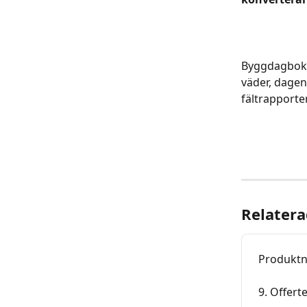
Byggdagboke
väder, dagen
fältrapporte
Relatera
Produktny
9. Offert