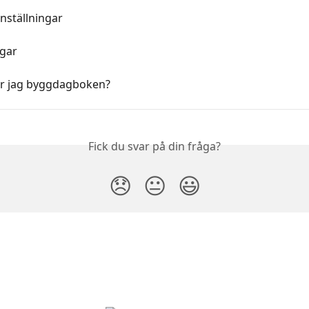
nställningar
ngar
tar jag byggdagboken?
Fick du svar på din fråga?
😞
😐
😃